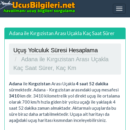
Adana ile Kırgızistan Arası Uçakla Kaç Saat Sürer
Uçuş Yolculuk Süresi Hesaplama
Adana ile Kırgızistan Arası Uçakla
Kaç Saat Sürer, Kaç Km
Adana
ile
Kırgızistan
Arası Uçakla
4 saat 52 dakika
sürmektedir. Adana - Kırgızistan arasındaki uçuş mesafesi
3410
km dir.
3410
kilometrelik yol direkt uçuş ile ortalama
olarak 700 km/h hızla giden bir yolcu uçağı ile yaklaşık
4
saat 52 dakika
zaman almaktadır. Aktarmalı uçuşlarda bu
süre biraz daha artabilmektedir. Uçuşa ait haritayı da
aşağıdaki uçuş haritası kısmından inceleyebilirsiniz.