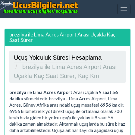
brezilya ile Lima Acres Airport Arası Uçakla Kaç
Saat Sürer
Uçuş Yolculuk Süresi Hesaplama
brezilya ile Lima Acres Airport Arası
Uçakla Kaç Saat Sürer, Kaç Km
brezilya
ile
Lima Acres Airport
Arası Uçakla
9 saat 56
dakika
sürmektedir. brezilya - Lima Acres Airport, Lima
Acres, Güney Afrika arasındaki uçuş mesafesi
6956
km dir.
6956
kilometrelik yol direkt uçuş ile ortalama olarak 700
km/h hızla giden bir yolcu uçağı ile yaklaşık
9 saat 56
dakika
zaman almaktadır. Aktarmalı uçuşlarda bu süre biraz
daha artabilmektedir. Uçuşa ait haritayı da aşağıdaki uçuş