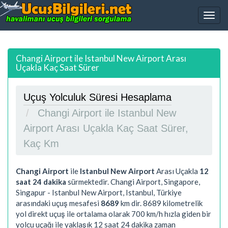
Changi Airport ile Istanbul New Airport Arası
Uçakla Kaç Saat Sürer
Uçuş Yolculuk Süresi Hesaplama
Changi Airport ile Istanbul New
Airport Arası Uçakla Kaç Saat Sürer,
Kaç Km
Changi Airport
ile
Istanbul New Airport
Arası Uçakla
12
saat 24 dakika
sürmektedir. Changi Airport, Singapore,
Singapur - Istanbul New Airport, Istanbul, Türkiye
arasındaki uçuş mesafesi
8689
km dir.
8689
kilometrelik
yol direkt uçuş ile ortalama olarak 700 km/h hızla giden bir
yolcu uçağı ile yaklaşık
12 saat 24 dakika
zaman