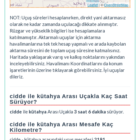
Leaflet
| ©
OpenStreetMap
NOT: Uçuş süreleri hesaplanırken, direkt yani aktarmasız
olarak ne kadar zamanda uçulacağı dikkate alınmıştır.
Rüzgar ve yükseklik bilgileri ise hesaplamalara
katılmamıştır. Aktarmalı uçuşlar için aktarma
havalimanlarına tek tek hesap yapmalı ve arada kaybolan
aktarma süresini de toplam uçuş süresine katmalısınız.
Haritada yaklaşarak varış ve kalkış noktalarını yakından
inceleyebilirsiniz. Havalimanı Koordinatlarını da konum
işaretlerinin üzerine tıklayarak görebilirsiniz. İyi uçuşlar
dileriz.
cidde ile kütahya Arası Uçakla Kaç Saat
Sürüyor?
cidde
ile
kütahya
Arası Uçakla
3 saat 6 dakika
sürüyor.
cidde ile kütahya Arası Mesafe Kaç
Kilometre?
cidde - kütahya arasındaki uçuş mesafesi
2181