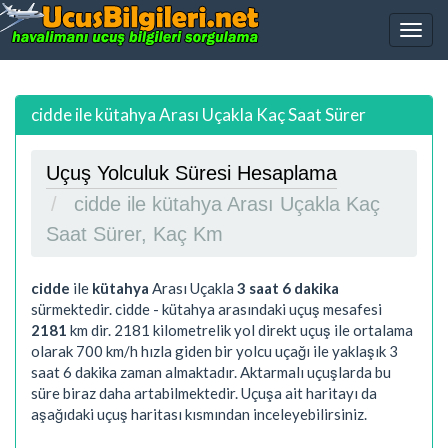
cidde ile kütahya Arası Uçakla Kaç Saat Sürer
Uçuş Yolculuk Süresi Hesaplama
cidde ile kütahya Arası Uçakla Kaç
Saat Sürer, Kaç Km
cidde
ile
kütahya
Arası Uçakla
3 saat 6 dakika
sürmektedir. cidde - kütahya arasındaki uçuş mesafesi
2181
km dir.
2181
kilometrelik yol direkt uçuş ile ortalama
olarak 700 km/h hızla giden bir yolcu uçağı ile yaklaşık
3
saat 6 dakika
zaman almaktadır. Aktarmalı uçuşlarda bu
süre biraz daha artabilmektedir. Uçuşa ait haritayı da
aşağıdaki uçuş haritası kısmından inceleyebilirsiniz.