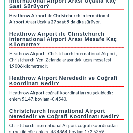
International Airport Arası Uçakla Kaç
Saat Sürüyor?
Heathrow Airport
ile
Christchurch International
Airport
Arası Uçakla
27 saat 9 dakika
sürüyor.
Heathrow Airport ile Christchurch
International Airport Arası Mesafe Kaç
Kilometre?
Heathrow Airport - Christchurch International Airport,
Christchurch, Yeni Zelanda arasındaki uçuş mesafesi
19006
kilometredir.
Heathrow Airport Nerededir ve Coğrafi
Koordinatı Nedir?
Heathrow Airport coğrafi koordinatları şu şekildedir:
enlem 51.47, boylam -0.4543.
Christchurch International Airport
Nerededir ve Coğrafi Koordinatı Nedir?
Christchurch International Airport coğrafi koordinatları
şu şekildedir: enlem -43.4864, boylam 172.5369.