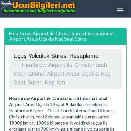
Heathrow Airport ile Christchurch International
Airport Arası Uçakla Kaç Saat Sürer
Uçuş Yolculuk Süresi Hesaplama
Heathrow Airport ile Christchurch
International Airport Arası Uçakla Kaç
Saat Sürer, Kaç Km
Heathrow Airport
ile
Christchurch International
Airport
Arası Uçakla
27 saat 9 dakika
sürmektedir.
Heathrow Airport - Christchurch International Airport,
Christchurch, Yeni Zelanda arasındaki uçuş mesafesi
19006
km dir.
19006
kilometrelik yol direkt uçuş ile
ortalama olarak 700 km/h hızla giden bir yolcu uçağı ile