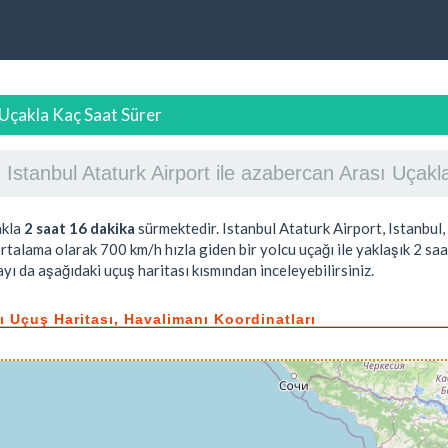
 Uçakla Kaç Saat Sürer
Istanbul Ataturk Airport ile azabercan Arası Uça
akla
2 saat 16 dakika
sürmektedir. Istanbul Ataturk Airport, Istanbul
ortalama olarak 700 km/h hızla giden bir yolcu uçağı ile yaklaşık
2 saa
yı da aşağıdaki uçuş haritası kısmından inceleyebilirsiniz.
sı Uçuş Haritası, Havalimanı Koordinatları