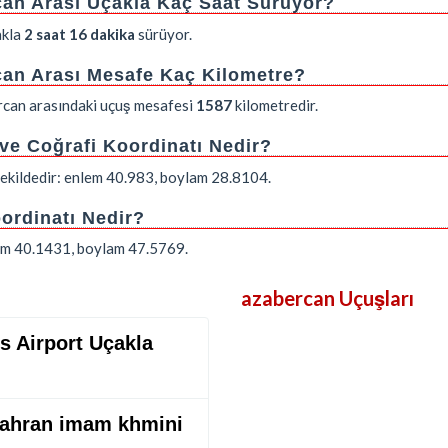
rcan Arası Uçakla Kaç Saat Sürüyor?
akla
2 saat 16 dakika
sürüyor.
rcan Arası Mesafe Kaç Kilometre?
ercan arasındaki uçuş mesafesi
1587
kilometredir.
 ve Coğrafi Koordinatı Nedir?
 şekildedir: enlem 40.983, boylam 28.8104.
ordinatı Nedir?
lem 40.1431, boylam 47.5769.
azabercan Uçuşları
us Airport Uçakla
n Tahran imam khmini