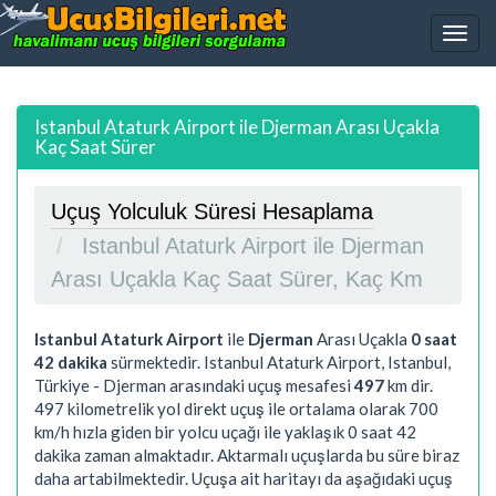
Istanbul Ataturk Airport ile Djerman Arası Uçakla
Kaç Saat Sürer
Uçuş Yolculuk Süresi Hesaplama
Istanbul Ataturk Airport ile Djerman
Arası Uçakla Kaç Saat Sürer, Kaç Km
Istanbul Ataturk Airport
ile
Djerman
Arası Uçakla
0 saat
42 dakika
sürmektedir. Istanbul Ataturk Airport, Istanbul,
Türkiye - Djerman arasındaki uçuş mesafesi
497
km dir.
497
kilometrelik yol direkt uçuş ile ortalama olarak 700
km/h hızla giden bir yolcu uçağı ile yaklaşık
0 saat 42
dakika
zaman almaktadır. Aktarmalı uçuşlarda bu süre biraz
daha artabilmektedir. Uçuşa ait haritayı da aşağıdaki uçuş