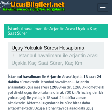
İstanbul havalimanı ile Arjantin Arası Uçakla Kaç
Saat Sürer
Uçuş Yolculuk Süresi Hesaplama
İstanbul havalimanı ile Arjantin Arası
Uçakla Kaç Saat Sürer, Kaç Km
İstanbul havalimanı
ile
Arjantin
Arası Uçakla
18 saat 24
dakika
sürmektedir. İstanbul havalimanı - Arjantin
arasındaki uçuş mesafesi
12883
km dir.
12883
kilometrelik
yol direkt uçuş ile ortalama olarak 700 km/h hızla giden bir
yolcu uçağı ile yaklaşık
18 saat 24 dakika
zaman
almaktadır. Aktarmalı uçuşlarda bu süre biraz daha
artabilmektedir. Uçuşa ait haritayı da aşağıdaki uçuş