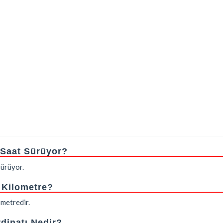
ç Saat Sürüyor?
ürüyor.
ç Kilometre?
ometredir.
dinatı Nedir?