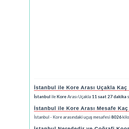
İstanbul ile Kore Arası Uçakla Ka
İstanbul
ile
Kore
Arası Uçakla
11 saat 27 dakika
s
İstanbul ile Kore Arası Mesafe Ka
İstanbul - Kore arasındaki uçuş mesafesi
8026
kil
İstanbul Nerededir ve Coğrafi Koor