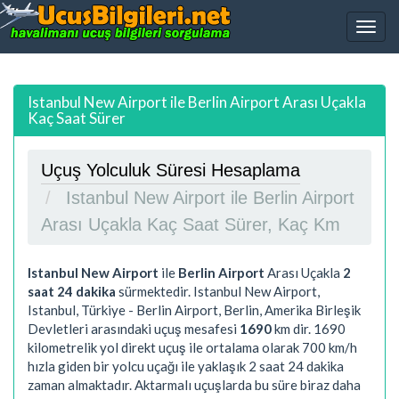
Istanbul New Airport ile Berlin Airport Arası Uçakla
Kaç Saat Sürer
Uçuş Yolculuk Süresi Hesaplama
Istanbul New Airport ile Berlin Airport
Arası Uçakla Kaç Saat Sürer, Kaç Km
Istanbul New Airport
ile
Berlin Airport
Arası Uçakla
2
saat 24 dakika
sürmektedir. Istanbul New Airport,
Istanbul, Türkiye - Berlin Airport, Berlin, Amerika Birleşik
Devletleri arasındaki uçuş mesafesi
1690
km dir.
1690
kilometrelik yol direkt uçuş ile ortalama olarak 700 km/h
hızla giden bir yolcu uçağı ile yaklaşık
2 saat 24 dakika
zaman almaktadır. Aktarmalı uçuşlarda bu süre biraz daha