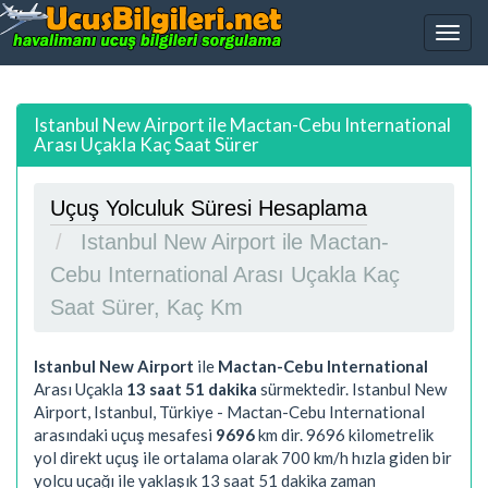
Istanbul New Airport ile Mactan-Cebu International
Arası Uçakla Kaç Saat Sürer
Uçuş Yolculuk Süresi Hesaplama
Istanbul New Airport ile Mactan-
Cebu International Arası Uçakla Kaç
Saat Sürer, Kaç Km
Istanbul New Airport
ile
Mactan-Cebu International
Arası Uçakla
13 saat 51 dakika
sürmektedir. Istanbul New
Airport, Istanbul, Türkiye - Mactan-Cebu International
arasındaki uçuş mesafesi
9696
km dir.
9696
kilometrelik
yol direkt uçuş ile ortalama olarak 700 km/h hızla giden bir
yolcu uçağı ile yaklaşık
13 saat 51 dakika
zaman