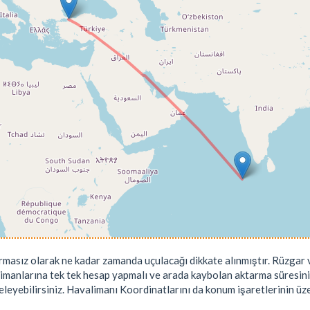
rmasız olarak ne kadar zamanda uçulacağı dikkate alınmıştır. Rüzgar v
limanlarına tek tek hesap yapmalı ve arada kaybolan aktarma süresini
leyebilirsiniz. Havalimanı Koordinatlarını da konum işaretlerinin üzeri