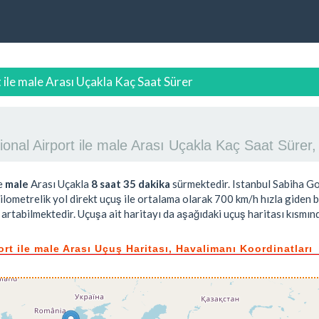
 ile male Arası Uçakla Kaç Saat Sürer
ional Airport ile male Arası Uçakla Kaç Saat Sürer
e
male
Arası Uçakla
8 saat 35 dakika
sürmektedir. Istanbul Sabiha Gok
ilometrelik yol direkt uçuş ile ortalama olarak 700 km/h hızla giden b
artabilmektedir. Uçuşa ait haritayı da aşağıdaki uçuş haritası kısmınd
rt ile male Arası Uçuş Haritası, Havalimanı Koordinatları