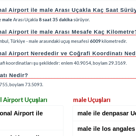
al Airport ile male Arası Uçakla Kaç Saat Sürü
e
male
Arası Uçakla
8 saat 35 dakika
sürüyor.
al Airport ile male Arası Mesafe Kaç Kilometre
nbul, Türkiye - male arasındaki uçuş mesafesi
6009
kilometredir.
al Airport Nerededir ve Coğrafi Koordinatı Ned
afi koordinatları şu şekildedir: enlem 40.9054, boylam 29.3169.
atı Nedir?
.1755, boylam 73.5093.
l Airport Uçuşları
male Uçuşları
nal Airport ile
male ile denpasar U
male ile los angale