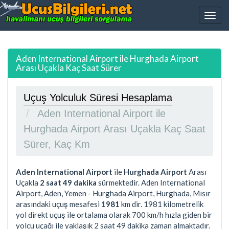
Aden International Airport ile Hurghada Airport
Arası Uçakla Kaç Saat Sürer
Uçuş Yolculuk Süresi Hesaplama
Aden International Airport ile
Hurghada Airport Arası Uçakla Kaç Saat
Sürer, Kaç Km
Aden International Airport
ile
Hurghada Airport
Arası
Uçakla
2 saat 49 dakika
sürmektedir. Aden International
Airport, Aden, Yemen - Hurghada Airport, Hurghada, Mısır
arasındaki uçuş mesafesi
1981
km dir.
1981
kilometrelik
yol direkt uçuş ile ortalama olarak 700 km/h hızla giden bir
yolcu uçağı ile yaklaşık
2 saat 49 dakika
zaman almaktadır.