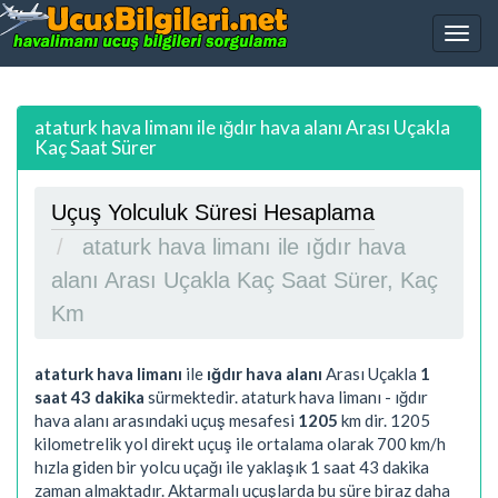
ataturk hava limanı ile ığdır hava alanı Arası Uçakla
Kaç Saat Sürer
Uçuş Yolculuk Süresi Hesaplama
ataturk hava limanı ile ığdır hava
alanı Arası Uçakla Kaç Saat Sürer, Kaç
Km
ataturk hava limanı
ile
ığdır hava alanı
Arası Uçakla
1
saat 43 dakika
sürmektedir. ataturk hava limanı - ığdır
hava alanı arasındaki uçuş mesafesi
1205
km dir.
1205
kilometrelik yol direkt uçuş ile ortalama olarak 700 km/h
hızla giden bir yolcu uçağı ile yaklaşık
1 saat 43 dakika
zaman almaktadır. Aktarmalı uçuşlarda bu süre biraz daha