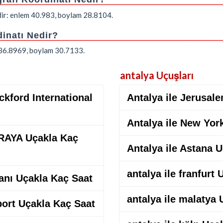
edir: enlem 40.983, boylam 28.8104.
dinatı Nedir?
m 36.8969, boylam 30.7133.
antalya Uçuşları
ckford International
Antalya ile Jerusal
Antalya ile New Yor
AYA Uçakla Kaç
Antalya ile Astana 
antalya ile franfurt
lanı Uçakla Kaç Saat
antalya ile malatya
rport Uçakla Kaç Saat