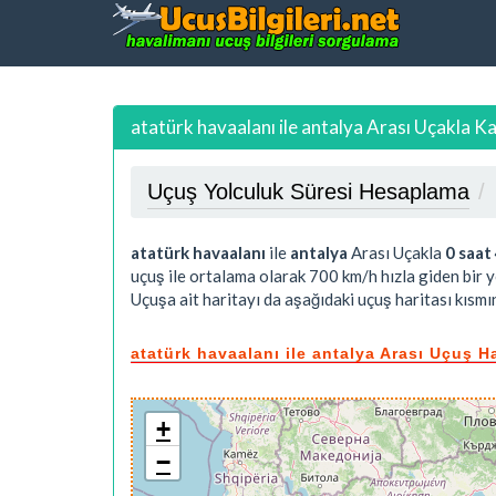
atatürk havaalanı ile antalya Arası Uçakla K
Uçuş Yolculuk Süresi Hesaplama
atatürk havaalanı
ile
antalya
Arası Uçakla
0 saat
uçuş ile ortalama olarak 700 km/h hızla giden bir y
Uçuşa ait haritayı da aşağıdaki uçuş haritası kısmın
atatürk havaalanı ile antalya Arası Uçuş H
+
−