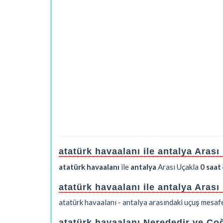
atatürk havaalanı ile antalya Aras
atatürk havaalanı
ile
antalya
Arası Uçakla
0 saat
atatürk havaalanı ile antalya Aras
atatürk havaalanı - antalya arasındaki uçuş mesaf
atatürk havaalanı Nerededir ve Coğ