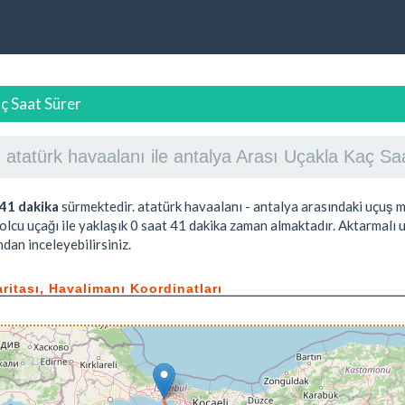
aç Saat Sürer
atatürk havaalanı ile antalya Arası Uçakla Kaç S
 41 dakika
sürmektedir. atatürk havaalanı - antalya arasındaki uçuş 
olcu uçağı ile yaklaşık
0 saat 41 dakika
zaman almaktadır. Aktarmalı u
dan inceleyebilirsiniz.
aritası, Havalimanı Koordinatları