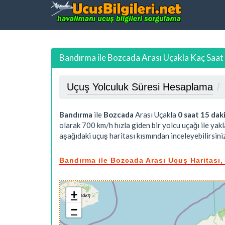
Bandırma ile Bozcada Arası Uçakla Kaç Saat
Uçuş Yolculuk Süresi Hesaplama
Bandırma
ile
Bozcada
Arası Uçakla
0 saat 15 dak
olarak 700 km/h hızla giden bir yolcu uçağı ile yak
aşağıdaki uçuş haritası kısmından inceleyebilirsiniz
Bandırma ile Bozcada Arası Uçuş Haritası,
+
−