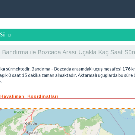
 Sürer
Bandırma ile Bozcada Arası Uçakla Kaç Saat Sür
ika
sürmektedir. Bandırma - Bozcada arasındaki uçuş mesafesi
176
km
laşık
0 saat 15 dakika
zaman almaktadır. Aktarmalı uçuşlarda bu süre b
.
 Havalimanı Koordinatları