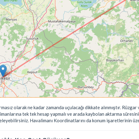
rmasız olarak ne kadar zamanda uçulacağı dikkate alınmıştır. Rüzgar v
limanlarına tek tek hesap yapmalı ve arada kaybolan aktarma süresini
leyebilirsiniz. Havalimanı Koordinatlarını da konum işaretlerinin üzeri