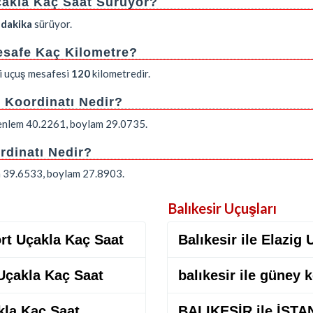
Uçakla Kaç Saat Sürüyor?
 dakika
sürüyor.
Mesafe Kaç Kilometre?
ki uçuş mesafesi
120
kilometredir.
i Koordinatı Nedir?
: enlem 40.2261, boylam 29.0735.
rdinatı Nedir?
em 39.6533, boylam 27.8903.
Balıkesir Uçuşları
ort Uçakla Kaç Saat
Balıkesir ile Elazig
 Uçakla Kaç Saat
balıkesir ile güney 
kla Kaç Saat
BALIKESİR ile İSTA