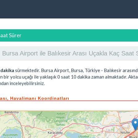
Saat Sürer
Bursa Airport ile Balıkesir Arası Uçakla Kaç Saat
 dakika
sürmektedir. Bursa Airport, Bursa, Türkiye - Balıkesir arasın
n bir yolcu uçağı ile yaklaşık
0 saat 10 dakika
zaman almaktadır. Aktar
dan inceleyebilirsiniz.
tası, Havalimanı Koordinatları