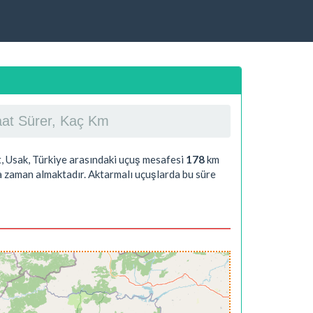
Saat Sürer, Kaç Km
t, Usak, Türkiye arasındaki uçuş mesafesi
178
km
a
zaman almaktadır. Aktarmalı uçuşlarda bu süre