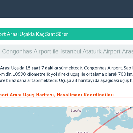
ort Arası Uçakla Kaç Saat Sürer
Congonhas Airport ile Istanbul Ataturk Airport A
Arası Uçakla
15 saat 7 dakika
sürmektedir. Congonhas Airport, Sao P
km dir.
10590
kilometrelik yol direkt uçuş ile ortalama olarak 700 km/
e biraz daha artabilmektedir. Uçuşa ait haritayı da aşağıdaki uçuş ha
port Arası Uçuş Haritası, Havalimanı Koordinatları