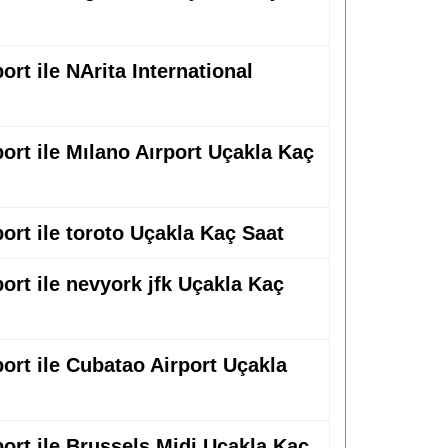
ort ile NArita International
port ile Mılano Aırport Uçakla Kaç
port ile toroto Uçakla Kaç Saat
port ile nevyork jfk Uçakla Kaç
port ile Cubatao Airport Uçakla
port ile Brussels Midi Uçakla Kaç