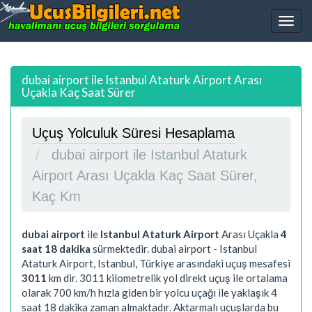
dubai airport ile Istanbul Ataturk Airport Arası
Uçakla Kaç Saat Sürer
Uçuş Yolculuk Süresi Hesaplama
dubai airport ile Istanbul Ataturk
Airport Arası Uçakla Kaç Saat Sürer,
Kaç Km
dubai airport
ile
Istanbul Ataturk Airport
Arası Uçakla
4
saat 18 dakika
sürmektedir. dubai airport - Istanbul
Ataturk Airport, Istanbul, Türkiye arasındaki uçuş mesafesi
3011
km dir.
3011
kilometrelik yol direkt uçuş ile ortalama
olarak 700 km/h hızla giden bir yolcu uçağı ile yaklaşık
4
saat 18 dakika
zaman almaktadır. Aktarmalı uçuşlarda bu