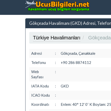
Gökçeada Havalimanı (GKD) Adresi, Telefo
Türkiye Havalimanları
Gökçeada
Adresi
:
Gökçeada, Çanakkale
Telefonu
:
+90 286 8874112
Web
:
Sayfası
IATA Kodu
:
GKD
ICAO Kodu
:
Koordinatı
:
Enlem: 40° 12' 0¨ K Boylam: 25