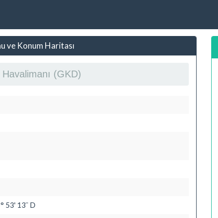
nu ve Konum Haritası
 Havalimanı (GKD)
° 53' 13¨ D