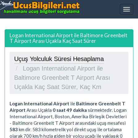
Logan International Airport ile Baltimore Greenbelt
T Airport Arası Uçakla Kaç Saat Sürer
Uçuş Yolculuk Süresi Hesaplama
Logan International Airport ile
Baltimore Greenbelt T Airport Arası
Uçakla Kaç Saat Sürer, Kaç Km
Logan International Airport
ile
Baltimore Greenbelt T
Airport
Arası Uçakla
0 saat 49 dakika
sürmektedir. Logan
International Airport, Boston, Amerika Birleşik Devletleri
- Baltimore Greenbelt T Airport arasındaki uçuş mesafesi
583
km dir.
583
kilometrelik yol direkt uçuş ile ortalama
olarak 700 km/h hızla giden bir yolcu uçağı ile yaklaşık
0