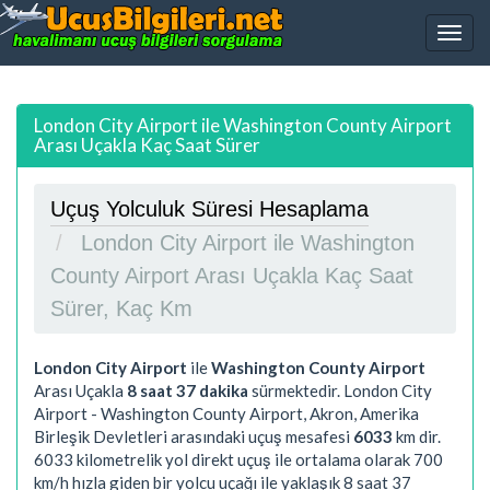
London City Airport ile Washington County Airport
Arası Uçakla Kaç Saat Sürer
Uçuş Yolculuk Süresi Hesaplama
London City Airport ile Washington
County Airport Arası Uçakla Kaç Saat
Sürer, Kaç Km
London City Airport
ile
Washington County Airport
Arası Uçakla
8 saat 37 dakika
sürmektedir. London City
Airport - Washington County Airport, Akron, Amerika
Birleşik Devletleri arasındaki uçuş mesafesi
6033
km dir.
6033
kilometrelik yol direkt uçuş ile ortalama olarak 700
km/h hızla giden bir yolcu uçağı ile yaklaşık
8 saat 37