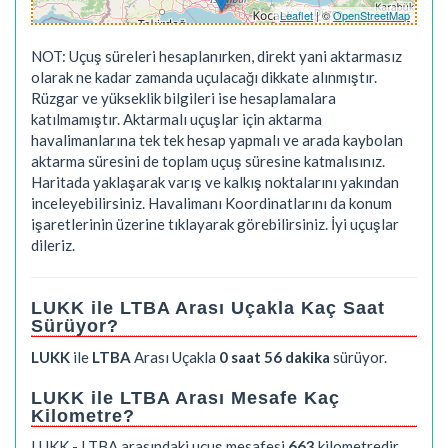
Leaflet
| ©
OpenStreetMap
NOT: Uçuş süreleri hesaplanırken, direkt yani aktarmasız
olarak ne kadar zamanda uçulacağı dikkate alınmıştır.
Rüzgar ve yükseklik bilgileri ise hesaplamalara
katılmamıştır. Aktarmalı uçuşlar için aktarma
havalimanlarına tek tek hesap yapmalı ve arada kaybolan
aktarma süresini de toplam uçuş süresine katmalısınız.
Haritada yaklaşarak varış ve kalkış noktalarını yakından
inceleyebilirsiniz. Havalimanı Koordinatlarını da konum
işaretlerinin üzerine tıklayarak görebilirsiniz. İyi uçuşlar
dileriz.
LUKK ile LTBA Arası Uçakla Kaç Saat
Sürüyor?
LUKK
ile
LTBA
Arası Uçakla
0 saat 56 dakika
sürüyor.
LUKK ile LTBA Arası Mesafe Kaç
Kilometre?
LUKK - LTBA arasındaki uçuş mesafesi
663
kilometredir.