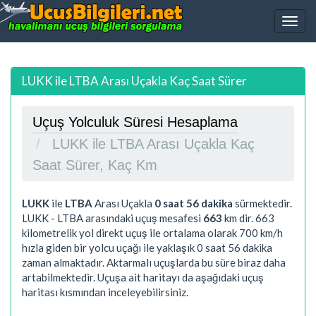
LUKK ile LTBA Arası Uçakla Kaç Saat Sürer
Uçuş Yolculuk Süresi Hesaplama
LUKK ile LTBA Arası Uçakla Kaç
Saat Sürer, Kaç Km
LUKK
ile
LTBA
Arası Uçakla
0 saat 56 dakika
sürmektedir.
LUKK - LTBA arasındaki uçuş mesafesi
663
km dir.
663
kilometrelik yol direkt uçuş ile ortalama olarak 700 km/h
hızla giden bir yolcu uçağı ile yaklaşık
0 saat 56 dakika
zaman almaktadır. Aktarmalı uçuşlarda bu süre biraz daha
artabilmektedir. Uçuşa ait haritayı da aşağıdaki uçuş
haritası kısmından inceleyebilirsiniz.