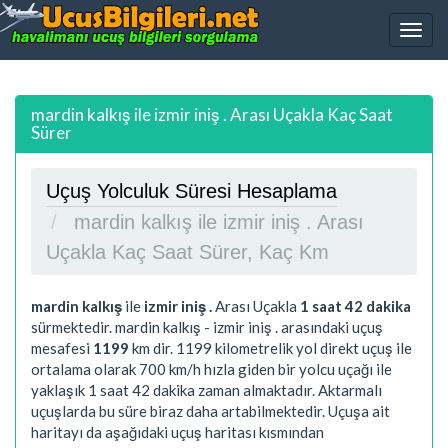
mardin kalkış ile izmir iniş . Arası Uçakla Kaç Saat
Sürer
Uçuş Yolculuk Süresi Hesaplama
mardin kalkış ile izmir iniş . Arası
Uçakla Kaç Saat Sürer, Kaç Km
mardin kalkış
ile
izmir iniş .
Arası Uçakla
1 saat 42 dakika
sürmektedir. mardin kalkış - izmir iniş . arasındaki uçuş
mesafesi
1199
km dir.
1199
kilometrelik yol direkt uçuş ile
ortalama olarak 700 km/h hızla giden bir yolcu uçağı ile
yaklaşık
1 saat 42 dakika
zaman almaktadır. Aktarmalı
uçuşlarda bu süre biraz daha artabilmektedir. Uçuşa ait
haritayı da aşağıdaki uçuş haritası kısmından