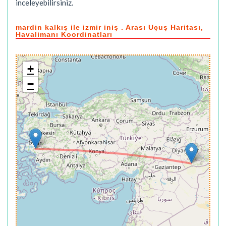
inceleyebilirsiniz.
mardin kalkış ile izmir iniş . Arası Uçuş Haritası,
Havalimanı Koordinatları
+
−