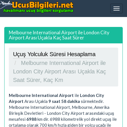
Melbourne International Airport ile London City
Airport Arası Uçakla Kaç Saat Sürer
Uçuş Yolculuk Süresi Hesaplama
Melbourne International Airport ile
London City Airport Arası Uçakla Kaç
Saat Sürer, Kaç Km
Melbourne International Airport
ile
London City
Airport
Arası Uçakla
9 saat 58 dakika
sürmektedir.
Melbourne International Airport, Melbourne, Amerika
Birleşik Devletleri - London City Airport arasındaki uçuş
mesafesi
6988
km dir.
6988
kilometrelik yol direkt uçuş ile
ortalama olarak 700 km/h hızla giden bir yolcu uçağı ile