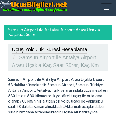
Samsun Airport ile Antalya Airport Arası Uçakla
Kaç Saat Sürer
Uçuş Yolculuk Süresi Hesaplama
Samsun Airport ile Antalya Airport
Arası Uçakla Kaç Saat Sürer, Kaç Km
Samsun Airport
ile
Antalya Airport
Arası Uçakla
0 saat
58 dakika
sürmektedir. Samsun Airport, Samsun, Türkiye -
Antalya Airport, Antalya, Türkiye arasındaki uçuş mesafesi
680
km dir.
680
kilometrelik yol direkt uçuş ile ortalama
olarak 700 km/h hızla giden bir yolcu uçağı ile yaklaşık
0
saat 58 dakika
zaman almaktadır. Aktarmalı uçuşlarda bu
süre biraz daha artabilmektedir. Uçuşa ait haritayı da