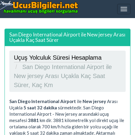
San Diego International Airport ile New jersey Arası
Uçakla Kaç Saat Sürer
Uçuş Yolculuk Süresi Hesaplama
San Diego International Airport ile
New jersey Arası Uçakla Kaç Saat
Sürer, Kaç Km
San Diego International Airport
ile
New jersey
Arası
Uçakla
5 saat 32 dakika
sürmektedir. San Diego
International Airport - New jersey arasındaki uçuş
mesafesi
3881
km dir.
3881
kilometrelik yol direkt uçuş ile
ortalama olarak 700 km/h hızla giden bir yolcu uçağı ile
yaklaşık
5 saat 32 dakika
zaman almaktadır. Aktarmalı