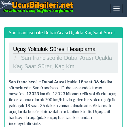
San francisco ile Dubai Arası Uçakla Kaç Saat Sürer
Uçuş Yolculuk Süresi Hesaplama
San francisco ile Dubai Arası Uçakla
Kaç Saat Sürer, Kaç Km
San francisco
ile
Dubai
Arası Uçakla
18 saat 36 dakika
sürmektedir. San francisco - Dubai arasındaki uçuş
mesafesi
13023
km dir.
13023
kilometrelik yol direkt uçuş
ile ortalama olarak 700 km/h hızla giden bir yolcu uçağı ile
yaklaşık
18 saat 36 dakika
zaman almaktadır. Aktarmalı
uçuşlarda bu süre biraz daha artabilmektedir. Uçuşa ait
haritayı da aşağıdaki uçuş haritası kısmından
inceleyebilirsiniz.