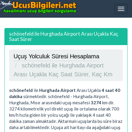
schönefeld ile Hurghada Airport Arası Uçakla Kaç
Saat Sürer
Uçuş Yolculuk Süresi Hesaplama
schönefeld ile Hurghada Airport
Arası Uçakla Kaç Saat Sürer, Kaç Km
schönefeld
ile
Hurghada Airport
Arası Uçakla
4 saat 40
dakika
sürmektedir. schönefeld - Hurghada Airport,
Hurghada, Mısır arasındaki uçuş mesafesi
3274
km dir.
3274
kilometrelik yol direkt uçuş ile ortalama olarak 700
km/h hızla giden bir yolcu uçağı ile yaklaşık
4 saat 40
dakika
zaman almaktadır. Aktarmalı uçuşlarda bu süre biraz
daha artabilmektedir. Uçuşa ait haritayı da aşağıdaki uçuş