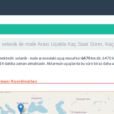
selanik ile male Arası Uçakla Kaç Saat Sürer, Ka
ektedir. selanik - male arasındaki uçuş mesafesi
6470
km dir.
6470
k
14 dakika
zaman almaktadır. Aktarmalı uçuşlarda bu süre biraz daha ar
limanı Koordinatları