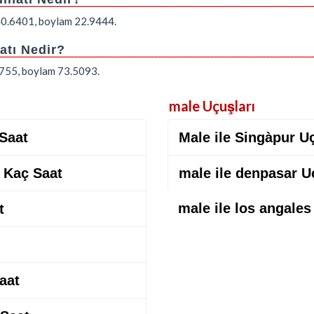
m 40.6401, boylam 22.9444.
atı Nedir?
.1755, boylam 73.5093.
male Uçuşları
 Saat
Male ile Singàpur U
a Kaç Saat
male ile denpasar U
male ile los angale
t
aat