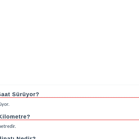
 Saat Sürüyor?
üyor.
 Kilometre?
etredir.
inatı Nedir?