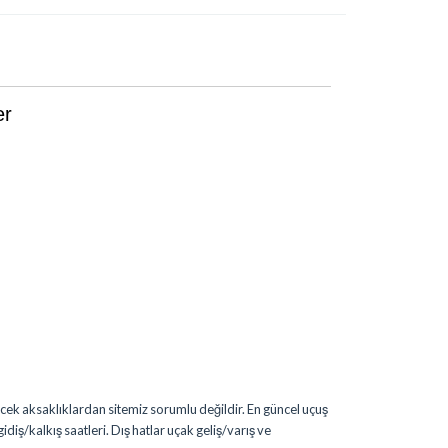
er
cek aksaklıklardan sitemiz sorumlu değildir. En güncel uçuş
gidiş/kalkış saatleri. Dış hatlar uçak geliş/varış ve