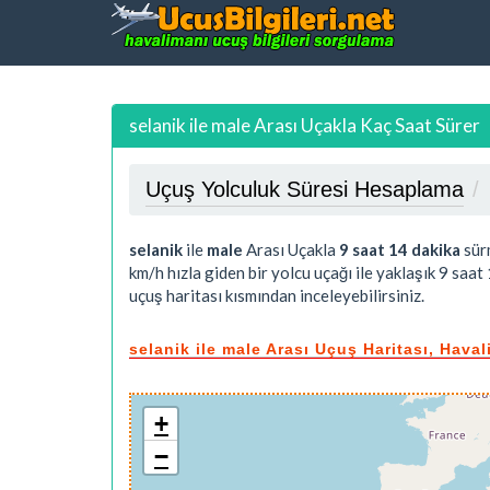
selanik ile male Arası Uçakla Kaç Saat Sürer
Uçuş Yolculuk Süresi Hesaplama
selanik
ile
male
Arası Uçakla
9 saat 14 dakika
sürm
km/h hızla giden bir yolcu uçağı ile yaklaşık
9 saat 
uçuş haritası kısmından inceleyebilirsiniz.
selanik ile male Arası Uçuş Haritası, Hava
+
−