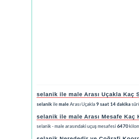
selanik ile male Arası Uçakla Kaç
selanik
ile
male
Arası Uçakla
9 saat 14 dakika
sür
selanik ile male Arası Mesafe Kaç
selanik - male arasındaki uçuş mesafesi
6470
kilom
selanik Nerededir ve Coğrafi Koord