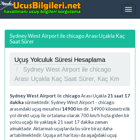
Sydney West Airport ile chicago Arası Uçakla Kaç
Saat Sürer
Uçuş Yolculuk Süresi Hesaplama
Sydney West Airport ile chicago
Arası Uçakla Kaç Saat Sürer, Kaç Km
Sydney West Airport
ile
chicago
Arası Uçakla
21 saat 17
dakika
sürmektedir. Sydney West Airport - chicago
arasındaki uçuş mesafesi
14900
km dir.
14900
kilometrelik
yol direkt uçuş ile ortalama olarak 700 km/h hızla giden bir
yolcu uçağı ile yaklaşık
21 saat 17 dakika
zaman
almaktadır. Aktarmalı uçuşlarda bu süre biraz daha
artabilmektedir. Uçuşa ait haritayı da aşağıdaki uçuş