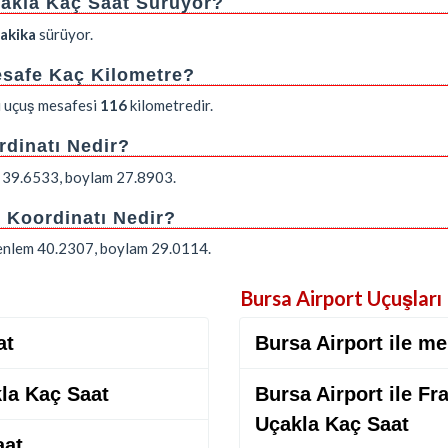
Uçakla Kaç Saat Sürüyor?
dakika
sürüyor.
Mesafe Kaç Kilometre?
ki uçuş mesafesi
116
kilometredir.
rdinatı Nedir?
em 39.6533, boylam 27.8903.
i Koordinatı Nedir?
: enlem 40.2307, boylam 29.0114.
Bursa Airport Uçuşları
at
Bursa Airport ile m
kla Kaç Saat
Bursa Airport ile Fra
Uçakla Kaç Saat
aat