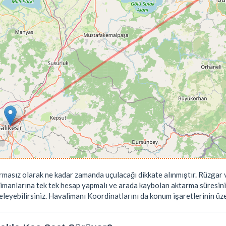
rmasız olarak ne kadar zamanda uçulacağı dikkate alınmıştır. Rüzgar v
limanlarına tek tek hesap yapmalı ve arada kaybolan aktarma süresini
leyebilirsiniz. Havalimanı Koordinatlarını da konum işaretlerinin üzeri