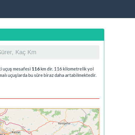
 Sürer, Kaç Km
aki uçuş mesafesi
116
km dir.
116
kilometrelik yol
alı uçuşlarda bu süre biraz daha artabilmektedir.