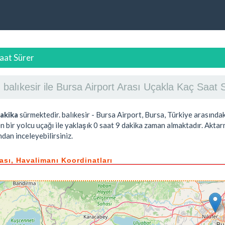
Saat Sürer
balıkesir ile Bursa Airport Arası Uçakla Kaç Saat
dakika
sürmektedir. balıkesir - Bursa Airport, Bursa, Türkiye arasınd
n bir yolcu uçağı ile yaklaşık
0 saat 9 dakika
zaman almaktadır. Aktarm
dan inceleyebilirsiniz.
tası, Havalimanı Koordinatları