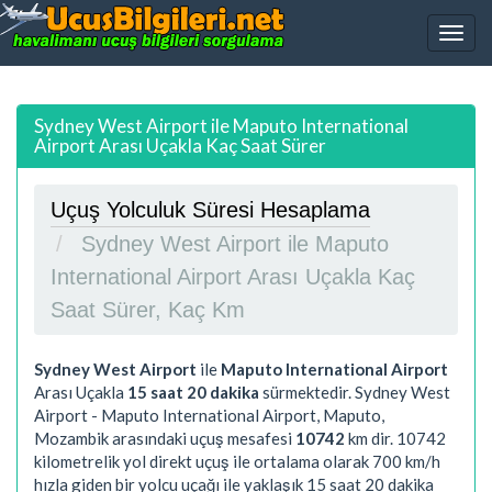
Sydney West Airport ile Maputo International
Airport Arası Uçakla Kaç Saat Sürer
Uçuş Yolculuk Süresi Hesaplama
Sydney West Airport ile Maputo
International Airport Arası Uçakla Kaç
Saat Sürer, Kaç Km
Sydney West Airport
ile
Maputo International Airport
Arası Uçakla
15 saat 20 dakika
sürmektedir. Sydney West
Airport - Maputo International Airport, Maputo,
Mozambik arasındaki uçuş mesafesi
10742
km dir.
10742
kilometrelik yol direkt uçuş ile ortalama olarak 700 km/h
hızla giden bir yolcu uçağı ile yaklaşık
15 saat 20 dakika