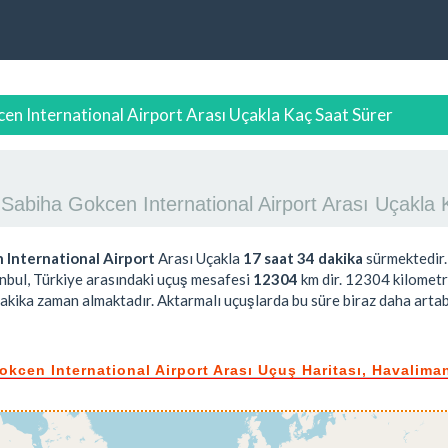
cen International Airport Arası Uçakla Kaç Saat Sürer
ul Sabiha Gokcen International Airport Arası Uçakl
 International Airport
Arası Uçakla
17 saat 34 dakika
sürmektedir.
anbul, Türkiye arasındaki uçuş mesafesi
12304
km dir.
12304
kilometr
akika
zaman almaktadır. Aktarmalı uçuşlarda bu süre biraz daha artab
okcen International Airport Arası Uçuş Haritası, Havaliman