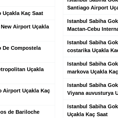
Santiago Airport Uç
o Uçakla Kaç Saat
Istanbul Sabiha Gokc
l New Airport Uçakla
Mactan-Cebu Interna
Istanbul Sabiha Gokc
go De Compostela
costarika Uçakla Ka
Istanbul Sabiha Gokc
etropolitan Uçakla
markova Uçakla Kaç
Istanbul Sabiha Gokc
o Airport Uçakla Kaç
Viyana auvusturya 
Istanbul Sabiha Gokc
los de Bariloche
Uçakla Kaç Saat