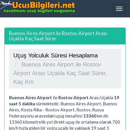
Buenos Aires Airport ile Rostov Airport Arası
Uçakla Kaç Saat Sürer
Uçuş Yolculuk Süresi Hesaplama
Buenos Aires Airport ile Rostov
Airport Arası Uçakla Kaç Saat Sürer,
Kaç Km
Buenos Aires Airport
ile
Rostov Airport
Arası Uçakla
19
saat 5 dakika
sürmektedir. Buenos Aires Airport, Buenos
Aires, Kosta Rika - Rostov Airport, Rostov, Rusya
Federasyonu arasındaki uçuş mesafesi
13360
km dir.
13360
kilometrelik yol direkt uçuş ile ortalama olarak 700
km/h hızla giden bir yolcu uçağı ile yaklaşık
19 saat 5