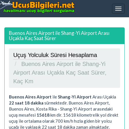
Buenos Aires Airport ile Shang-Yi Airport Arası
Uçakla Kaç Saat Sürer
Uçuş Yolculuk Süresi Hesaplama
Buenos Aires Airport ile Shang-Yi
Airport Arası Uçakla Kaç Saat Sürer,
Kaç Km
Buenos Aires Airport
ile
Shang-Yi Airport
Arası Uçakla
22 saat 18 dakika
sürmektedir. Buenos Aires Airport,
Buenos Aires, Kosta Rika - Shang-Yi Airport arasındaki
uçuş mesafesi
15618
km dir.
15618
kilometrelik yol direkt
uçuş ile ortalama olarak 700 km/h hızla giden bir yolcu
uçağı ile yaklaşık
22 saat 18 dakika
zaman almaktadır.